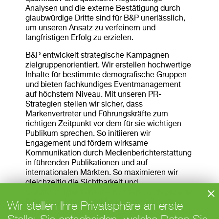
Analysen und die externe Bestätigung durch
glaubwürdige Dritte sind für B&P unerlässlich,
um unseren Ansatz zu verfeinern und
langfristigen Erfolg zu erzielen.
B&P entwickelt strategische Kampagnen
zielgruppenorientiert. Wir erstellen hochwertige
Inhalte für bestimmte demografische Gruppen
und bieten fachkundiges Eventmanagement
auf höchstem Niveau. Mit unseren PR-
Strategien stellen wir sicher, dass
Markenvertreter und Führungskräfte zum
richtigen Zeitpunkt vor dem für sie wichtigen
Publikum sprechen. So initiieren wir
Engagement und fördern wirksame
Kommunikation durch Medienberichterstattung
in führenden Publikationen und auf
internationalen Märkten. So maximieren wir
gleichzeitig die Sichtbarkeit und
Glaubwürdigkeit unserer Kunden durch gezielte
Wir stellen Ihre Privatsphäre an erste
Präsenz auf sozialen Medien und mit anderen
digitalen Aktivitäten. Bei Bedarf mobilisieren wir