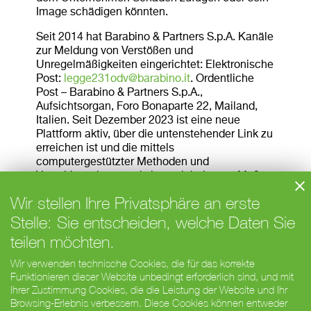
Image schädigen könnten.
Seit 2014 hat Barabino & Partners S.p.A. Kanäle
zur Meldung von Verstößen und
Unregelmäßigkeiten eingerichtet: Elektronische
Post:
legge231odv@barabino.it
. Ordentliche
Post – Barabino & Partners S.p.A.,
Aufsichtsorgan, Foro Bonaparte 22, Mailand,
Italien. Seit Dezember 2023 ist eine neue
Plattform aktiv, über die untenstehender Link zu
erreichen ist und die mittels
computergestützter Methoden und
Verschlüsselungstools in noch höherem Maße
die Vertraulichkeit der Identität des Meldenden,
Wir stellen Ihre Privatsphäre an erste
der beteiligten Personen sowie des Inhalts der
Stelle: Sie entscheiden, welche Daten Sie
Meldung und der entsprechenden Unterlagen
gemäß den Bestimmungen des
teilen möchten.
Gesetzesdekrets 24/2023 gewährleistet.
Wir verwenden technische Cookies, die für das korrekte
Die digitale Plattform wird als vorteilhaft und
Funktionieren dieser Website unbedingt erforderlich sind, und mit
geeignet angesehen, um die Vertraulichkeit der
Ihrer Zustimmung Cookies, die die Leistung der Website und Ihr
Identität des Meldenden auf elektronischem
Browsing-Erlebnis verbessern. Diese Cookies können entweder