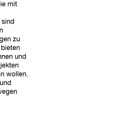
ie mit
 sind
en
ngen zu
 bieten
nnen und
ojekten
n wollen.
 und
ewegen