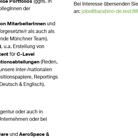
vice Portfolios
(ggfls. in
Bei Interesse übersenden Sie
llegInnen der
an:
jobs@barabino-de.test:8
on MitarbeiterInnen
und
Vorgesetzte/r als auch als
sende Münchner Team).
t
, u.a. Erstellung von
tent
C-Level
für
ionsabteilungen
(Reden,
unsere inter-/nationalen
sitionspapiere, Reportings
Deutsch & Englisch).
Agentur oder auch in
Unternehmen oder bei
Care
AeroSpace &
und