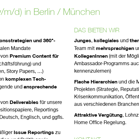
w/m/d) in Berlin / München
DAS BIETEN WIR
nsstrategien und 360°-
Junges
kollegiales
the
,
und
mehrsprachigen
onalen Mandate
Team mit
u
Premium Content für
KollegenInnen
g von
(mit der Mögl
Ambassador-Programms auch 
häftsführung) und
kennenzulernen)
, Story Papers, …)
komplexen Tech-
von
Flache Hierarchien
und die Mö
ansprechende
ugende und
Projekten (Strategie, Reputat
Krisenkommunikation, Öffentli
Deliverables
g von
für unsere
aus verschiedenen Branchen
sitionspapiere, Reportings
Attraktive Vergütung
, Lohnz
Deutsch, Englisch, und ggfls.
Home Office Regelung.
Issue Reportings
äßiger
zu