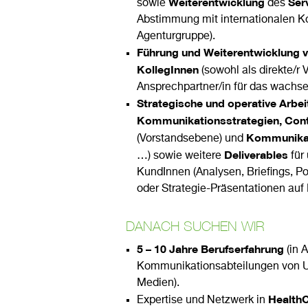
Weiterentwicklung
Ser
sowie
des
Abstimmung mit internationalen Ko
Agenturgruppe).
Führung und Weiterentwicklung v
KollegInnen
(sowohl als direkte/r 
Ansprechpartner/in für das wach
Strategische und operative Arbei
Kommunikationsstrategien, Con
Kommunikat
(Vorstandsebene) und
Deliverables
…) sowie weitere
für 
KundInnen (Analysen, Briefings, Po
oder Strategie-Präsentationen auf 
DANACH SUCHEN WIR
5 – 10 Jahre Berufserfahrung
(in 
Kommunikationsabteilungen von 
Medien).
Health
Expertise und Netzwerk in