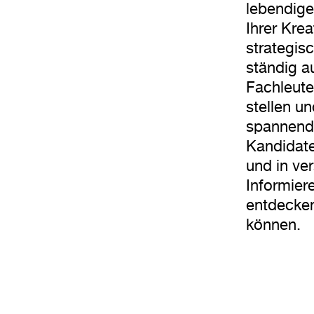
lebendige
Ihrer Kre
strategis
ständig a
Fachleute
stellen u
spannende
Kandidate
und in ve
Informier
entdecken
können.