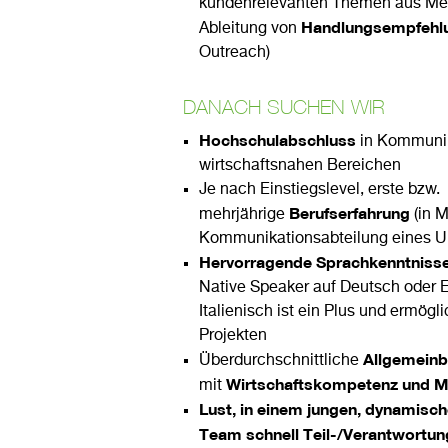
kundenrelevanten Themen aus Med
Handlungsempfehl
Ableitung von
Outreach)
DANACH SUCHEN WIR
Hochschulabschluss
in Kommunik
wirtschaftsnahen Bereichen
Je nach Einstiegslevel, erste bzw.
Berufserfahrung
mehrjährige
(in M
Kommunikationsabteilung eines 
Hervorragende Sprachkenntniss
Native Speaker auf Deutsch oder E
Italienisch ist ein Plus und ermögli
Projekten
Allgemeinb
Überdurchschnittliche
Wirtschaftskompetenz
und M
mit
Lust, in einem jungen, dynamisch
Team schnell Teil-/Verantwortu