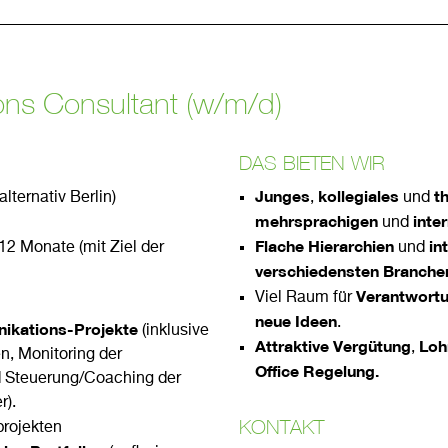
ns Consultant (w/m/d)
DAS BIETEN WIR
Junges
kollegiales
t
ernativ Berlin)
,
und
mehrsprachigen
inte
und
Flache Hierarchien
in
Monate (mit Ziel der
und
verschiedensten Branche
Verantwort
Viel Raum für
neue Ideen
.
nikations-Projekte
(inklusive
Attraktive Vergütung
Loh
,
n, Monitoring der
Office Regelung.
d Steuerung/Coaching der
r).
KONTAKT
rojekten