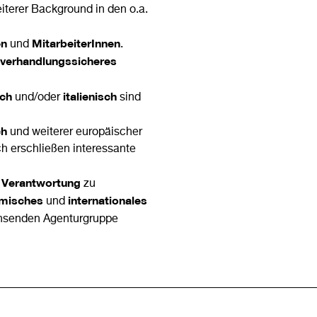
eiterer Background in den o.a.
en
MitarbeiterInnen
und
.
verhandlungssicheres
sch
italienisch
und/oder
sind
ch
und weiterer europäischer
h erschließen interessante
Verantwortung
n
zu
amisches
internationales
und
chsenden Agenturgruppe