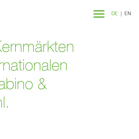
DE
EN
Kernmärkten
rnationalen
abino &
l.