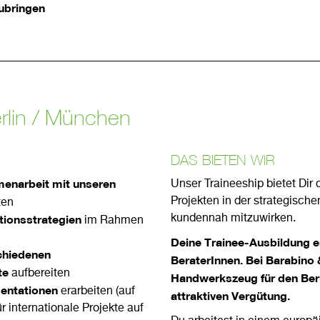
zubringen
erlin / München
DAS BIETEN WIR
enarbeit mit unseren
Unser Traineeship bietet Dir 
Projekten in der strategisc
ten
ionsstrategien
kundennah mitzuwirken.
im Rahmen
Deine Trainee-Ausbildung er
chiedenen
BeraterInnen. Bei Barabino 
te
aufbereiten
Handwerkszeug für den Beru
entationen
erarbeiten (auf
attraktiven Vergütung.
r internationale Projekte auf