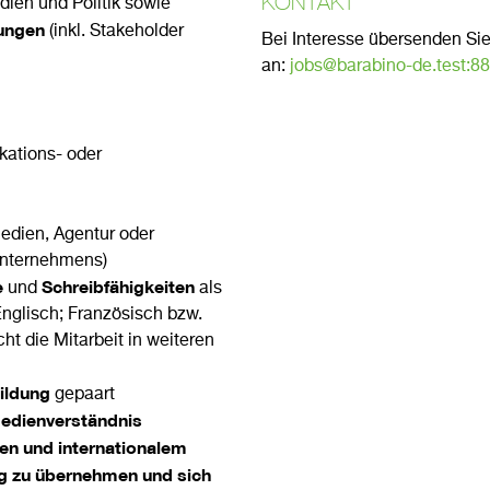
KONTAKT
ien und Politik sowie
ungen
(inkl. Stakeholder
Bei Interesse übersenden Sie 
an:
jobs@barabino-de.test:8
ations- oder
edien, Agentur oder
Unternehmens)
e
Schreibfähigkeiten
und
als
nglisch; Französisch bzw.
cht die Mitarbeit in weiteren
ildung
gepaart
edienverständnis
en und internationalem
ng zu übernehmen und sich