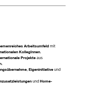
hemenreiches Arbeitsumfeld
mit
rnationalen KollegInnen
.
ternationale Projekte
aus
n.
ungsübernahme
Eigeninitiative
,
und
nzusatzleistungen
Home-
und