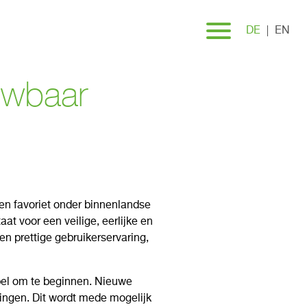
DE
EN
uwbaar
en favoriet onder binnenlandse
at voor een veilige, eerlijke en
en prettige gebruikerservaring,
mpel om te beginnen. Nieuwe
ingen. Dit wordt mede mogelijk