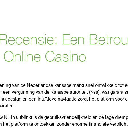
n Betrouwbaar Nederlands Online Casino
Recensie: Een Betro
 Online Casino
ening van de Nederlandse kansspelmarkt snel ontwikkeld tot e
 een vergunning van de Kansspelautoriteit (Ksa), wat garant sta
ak design en een intuïtieve navigatie zorgt het platform voor e
araten.
 NL in uitblinkt is de gebruiksvriendelijkheid en de lage dre
et platform te ontdekken zonder enorme financiële verplicht