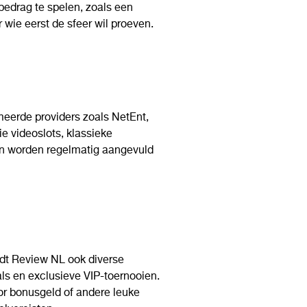
 bedrag te spelen, zoals een
 wie eerst de sfeer wil proeven.
eerde providers zoals NetEnt,
 videoslots, klassieke
len worden regelmatig aangevuld
edt Review NL ook diverse
ls en exclusieve VIP-toernooien.
or bonusgeld of andere leuke