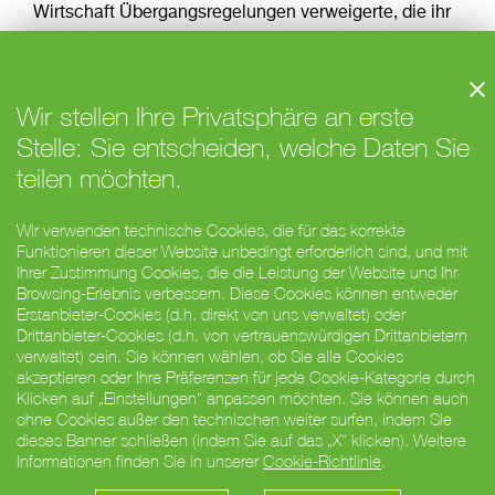
Wirtschaft Übergangsregelungen verweigerte, die ihr
etwas mehr Zeit gegeben hätten, sich auf eine völlig
neue Wettbewerbssituation im Kapitalismus
einzustellen, sanken die Überlebenschancen der
Wir stellen Ihre Privatsphäre an erste
ostdeutschen Unternehmen praktisch auf Null. Hinzu
Stelle: Sie entscheiden, welche Daten Sie
kam, dass ihre traditionellen Märkte in Osteuropa über
teilen möchten.
Nacht zusammenbrachen und sie im Westen ohnehin
keine Chance hatten. Die ostdeutsche Wirtschaft
musste also wieder ganz von vorne anfangen. Das
Wir verwenden technische Cookies, die für das korrekte
Funktionieren dieser Website unbedingt erforderlich sind, und mit
war der Preis, den sie für die politische
Ihrer Zustimmung Cookies, die die Leistung der Website und Ihr
Wiedervereinigung zahlen musste.
Browsing-Erlebnis verbessern. Diese Cookies können entweder
Erstanbieter-Cookies (d.h. direkt von uns verwaltet) oder
Bénédicte de Peretti
Drittanbieter-Cookies (d.h. von vertrauenswürdigen Drittanbietern
verwaltet) sein. Sie können wählen, ob Sie alle Cookies
akzeptieren oder Ihre Präferenzen für jede Cookie-Kategorie durch
Klicken auf „Einstellungen“ anpassen möchten. Sie können auch
© Barabino & Partners Deutschland
ohne Cookies außer den technischen weiter surfen, indem Sie
Barabino Group
Excellera Group
Impressum
dieses Banner schließen (indem Sie auf das „X“ klicken). Weitere
Informationen finden Sie in unserer
Cookie-Richtlinie
.
Whistleblowing
GDPR-Datenschutzrichtlinie
Cookie Einstellungen